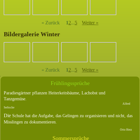
« Zurück
1
2
...
5
Weiter »
Bildergalerie Winter
« Zurück
1
2
...
5
Weiter »
Frühlingssprüche
Paradiesgärtner pflanzen Heiterkeitsbäume, Lachobst und
Tanzgemüse.
Alfred
Serbsche
Die
Schule hat die Aufgabe, das Gelingen zu organisieren und nicht, das
Misslingen zu dokumentieren.
Otto Herz
Sommersprüche